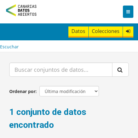
I
r
a
l
c
Datos
Colecciones
o
n
t
Escuchar
e
n
i
d
o
Ordenar por
1 conjunto de datos
encontrado