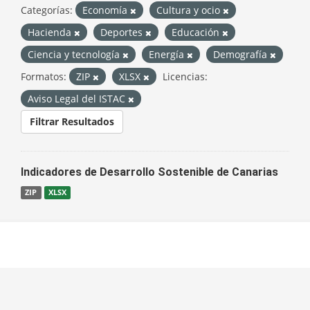
Categorías:
Economía
Cultura y ocio
Hacienda
Deportes
Educación
Ciencia y tecnología
Energía
Demografía
Formatos:
ZIP
XLSX
Licencias:
Aviso Legal del ISTAC
Filtrar Resultados
Indicadores de Desarrollo Sostenible de Canarias
ZIP
XLSX