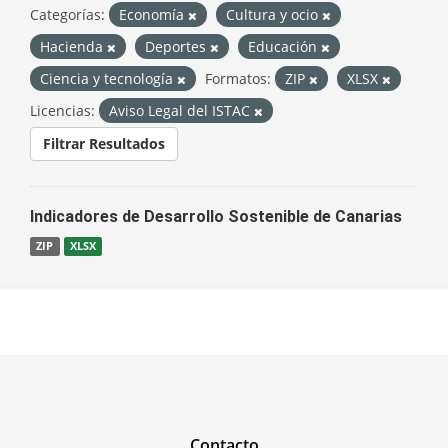
Categorías:
Economía
Cultura y ocio
Hacienda
Deportes
Educación
Ciencia y tecnología
Formatos:
ZIP
XLSX
Licencias:
Aviso Legal del ISTAC
Filtrar Resultados
Indicadores de Desarrollo Sostenible de Canarias
ZIP
XLSX
Contacto