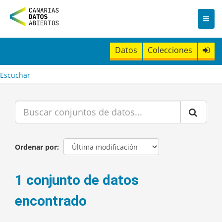
I
r
a
l
c
Datos
Colecciones
o
n
t
Escuchar
e
n
i
d
o
Ordenar por
1 conjunto de datos
encontrado