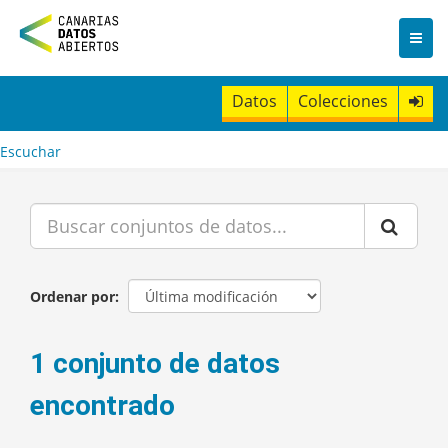
I
r
a
l
c
Datos
Colecciones
o
n
t
Escuchar
e
n
i
d
o
Ordenar por
1 conjunto de datos
encontrado