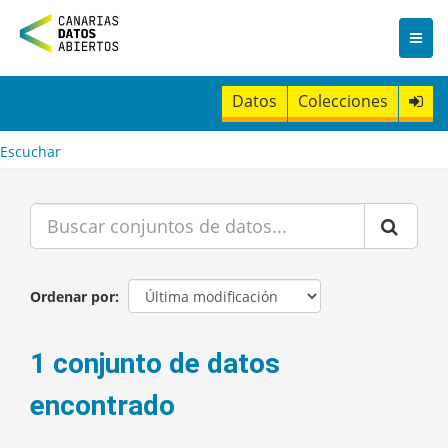
I
r
a
l
c
Datos
Colecciones
o
n
t
Escuchar
e
n
i
d
o
Ordenar por
1 conjunto de datos
encontrado