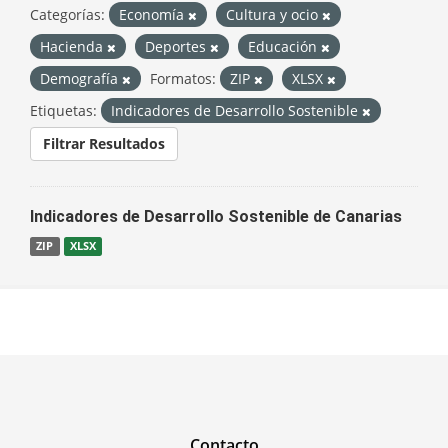
Categorías:
Economía
Cultura y ocio
Hacienda
Deportes
Educación
Demografía
Formatos:
ZIP
XLSX
Etiquetas:
Indicadores de Desarrollo Sostenible
Filtrar Resultados
Indicadores de Desarrollo Sostenible de Canarias
ZIP
XLSX
Contacto