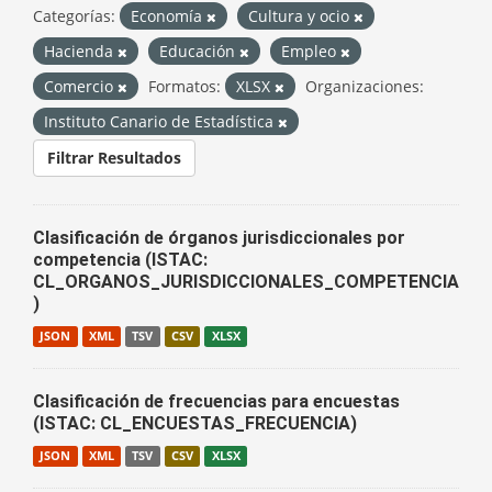
Categorías:
Economía
Cultura y ocio
Hacienda
Educación
Empleo
Comercio
Formatos:
XLSX
Organizaciones:
Instituto Canario de Estadística
Filtrar Resultados
Clasificación de órganos jurisdiccionales por
competencia (ISTAC:
CL_ORGANOS_JURISDICCIONALES_COMPETENCIA
)
JSON
XML
TSV
CSV
XLSX
Clasificación de frecuencias para encuestas
(ISTAC: CL_ENCUESTAS_FRECUENCIA)
JSON
XML
TSV
CSV
XLSX