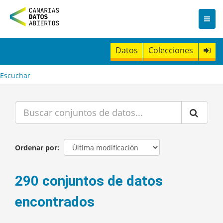
I
r
a
l
c
Datos
Colecciones
o
n
t
Escuchar
e
n
i
d
o
Ordenar por
290 conjuntos de datos
encontrados