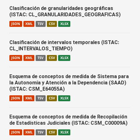
Clasificación de granularidades geográficas
(ISTAC: CL_GRANULARIDADES_GEOGRAFICAS)
JSON
XML
TSV
CSV
XLSX
Clasificación de intervalos temporales (ISTAC:
CL_INTERVALOS_TIEMPO)
JSON
XML
TSV
CSV
XLSX
Esquema de conceptos de medida de Sistema para
la Autonomía y Atención a la Dependencia (SAAD)
(ISTAC: CSM_E64055A)
JSON
XML
TSV
CSV
XLSX
Esquema de conceptos de medida de Recopilación
de Estadísticas Judiciales (ISTAC: CSM_C00009A)
JSON
XML
TSV
CSV
XLSX