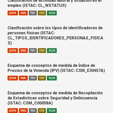
Clasificación de actividad laboral y situación en el
empleo (ISTAC: CL_WSTATUS)
JSON
XML
TSV
CSV
XLSX
Clasificación sobre los tipos de identificadores de
personas físicas (ISTAC:
CL_TIPOS_IDENTIFICADORES_PERSONAS_FISICA
S)
JSON
XML
TSV
CSV
XLSX
Esquema de conceptos de medida de Índice de
Precios de la Vivienda (IPV) (ISTAC: CSM_E30457A)
JSON
XML
TSV
CSV
XLSX
Esquema de conceptos de medida de Recopilación
de Estadísticas sobre Seguridad y Delincuencia
(ISTAC: CSM_C00058A)
JSON
XML
TSV
CSV
XLSX