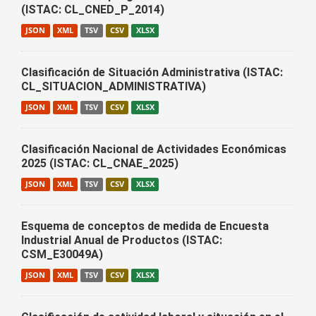
(ISTAC: CL_CNED_P_2014)
JSON
XML
TSV
CSV
XLSX
Clasificación de Situación Administrativa (ISTAC:
CL_SITUACION_ADMINISTRATIVA)
JSON
XML
TSV
CSV
XLSX
Clasificación Nacional de Actividades Económicas
2025 (ISTAC: CL_CNAE_2025)
JSON
XML
TSV
CSV
XLSX
Esquema de conceptos de medida de Encuesta
Industrial Anual de Productos (ISTAC:
CSM_E30049A)
JSON
XML
TSV
CSV
XLSX