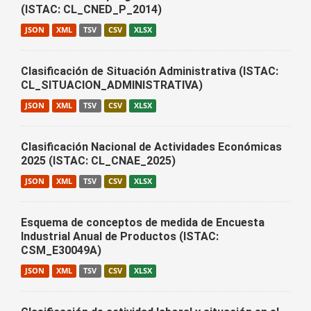
(ISTAC: CL_CNED_P_2014)
JSON
XML
TSV
CSV
XLSX
Clasificación de Situación Administrativa (ISTAC:
CL_SITUACION_ADMINISTRATIVA)
JSON
XML
TSV
CSV
XLSX
Clasificación Nacional de Actividades Económicas
2025 (ISTAC: CL_CNAE_2025)
JSON
XML
TSV
CSV
XLSX
Esquema de conceptos de medida de Encuesta
Industrial Anual de Productos (ISTAC:
CSM_E30049A)
JSON
XML
TSV
CSV
XLSX