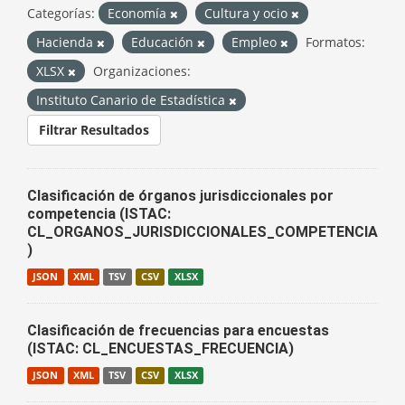
Categorías:
Economía
Cultura y ocio
Hacienda
Educación
Empleo
Formatos:
XLSX
Organizaciones:
Instituto Canario de Estadística
Filtrar Resultados
Clasificación de órganos jurisdiccionales por
competencia (ISTAC:
CL_ORGANOS_JURISDICCIONALES_COMPETENCIA
)
JSON
XML
TSV
CSV
XLSX
Clasificación de frecuencias para encuestas
(ISTAC: CL_ENCUESTAS_FRECUENCIA)
JSON
XML
TSV
CSV
XLSX