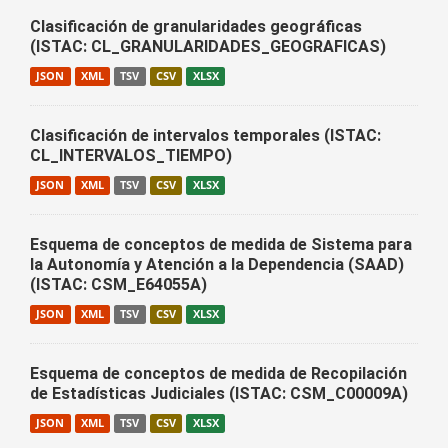
Clasificación de granularidades geográficas
(ISTAC: CL_GRANULARIDADES_GEOGRAFICAS)
JSON
XML
TSV
CSV
XLSX
Clasificación de intervalos temporales (ISTAC:
CL_INTERVALOS_TIEMPO)
JSON
XML
TSV
CSV
XLSX
Esquema de conceptos de medida de Sistema para
la Autonomía y Atención a la Dependencia (SAAD)
(ISTAC: CSM_E64055A)
JSON
XML
TSV
CSV
XLSX
Esquema de conceptos de medida de Recopilación
de Estadísticas Judiciales (ISTAC: CSM_C00009A)
JSON
XML
TSV
CSV
XLSX