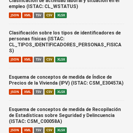
Clasificación de actividad laboral y situación en el
empleo (ISTAC: CL_WSTATUS)
JSON
XML
TSV
CSV
XLSX
Clasificación sobre los tipos de identificadores de
personas físicas (ISTAC:
CL_TIPOS_IDENTIFICADORES_PERSONAS_FISICA
S)
JSON
XML
TSV
CSV
XLSX
Esquema de conceptos de medida de Índice de
Precios de la Vivienda (IPV) (ISTAC: CSM_E30457A)
JSON
XML
TSV
CSV
XLSX
Esquema de conceptos de medida de Recopilación
de Estadísticas sobre Seguridad y Delincuencia
(ISTAC: CSM_C00058A)
JSON
XML
TSV
CSV
XLSX