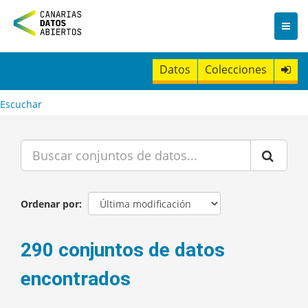
I
r
a
l
c
Datos
Colecciones
o
n
t
Escuchar
e
n
i
d
o
Ordenar por
290 conjuntos de datos
encontrados