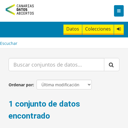
I
r
a
l
c
Datos
Colecciones
o
n
t
Escuchar
e
n
i
d
o
Ordenar por
1 conjunto de datos
encontrado