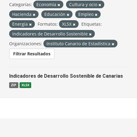
Categorías:
Economía
Cultura y ocio
Hacienda
Educación
Empleo
Energía
Formatos:
XLSX
Etiquetas:
Indicadores de Desarrollo Sostenible
Organizaciones:
Instituto Canario de Estadística
Filtrar Resultados
Indicadores de Desarrollo Sostenible de Canarias
ZIP
XLSX