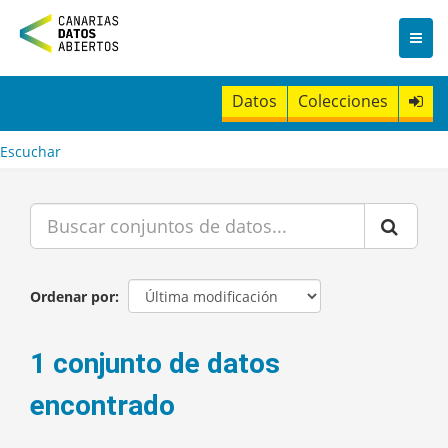
I
r
a
l
c
Datos
Colecciones
o
n
t
Escuchar
e
n
i
d
o
Ordenar por
1 conjunto de datos
encontrado