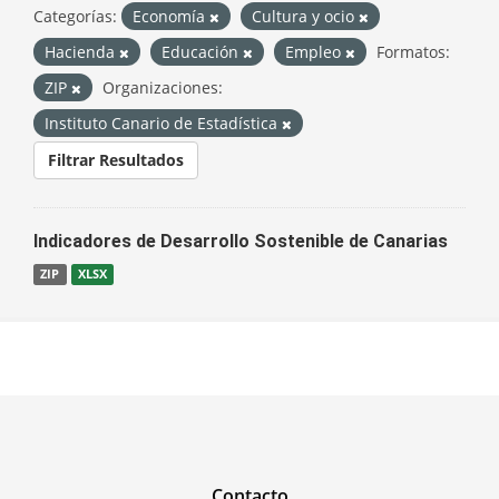
Categorías:
Economía
Cultura y ocio
Hacienda
Educación
Empleo
Formatos:
ZIP
Organizaciones:
Instituto Canario de Estadística
Filtrar Resultados
Indicadores de Desarrollo Sostenible de Canarias
ZIP
XLSX
Contacto