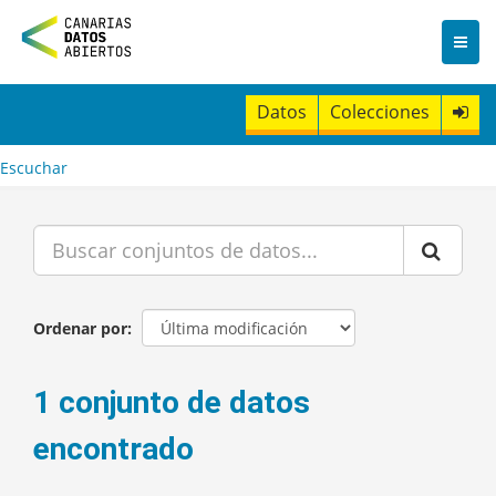
I
r
a
l
c
Datos
Colecciones
o
n
t
Escuchar
e
n
i
d
o
Ordenar por
1 conjunto de datos
encontrado