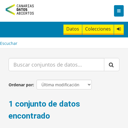
I
r
a
l
c
Datos
Colecciones
o
n
t
Escuchar
e
n
i
d
o
Ordenar por
1 conjunto de datos
encontrado