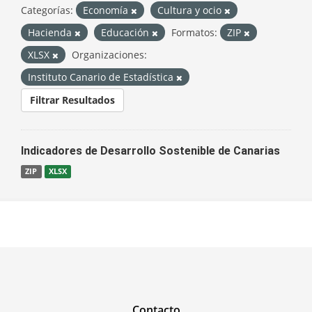
Categorías:
Economía
Cultura y ocio
Hacienda
Educación
Formatos:
ZIP
XLSX
Organizaciones:
Instituto Canario de Estadística
Filtrar Resultados
Indicadores de Desarrollo Sostenible de Canarias
ZIP
XLSX
Contacto