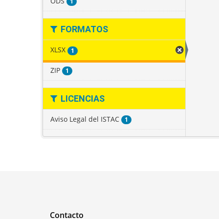
ODS
1
FORMATOS
XLSX
1
ZIP
1
LICENCIAS
Aviso Legal del ISTAC
1
Contacto