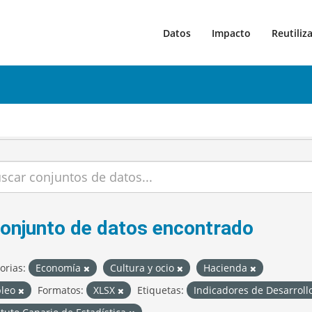
Datos
Impacto
Reutiliz
conjunto de datos encontrado
orias:
Economía
Cultura y ocio
Hacienda
leo
Formatos:
XLSX
Etiquetas:
Indicadores de Desarroll