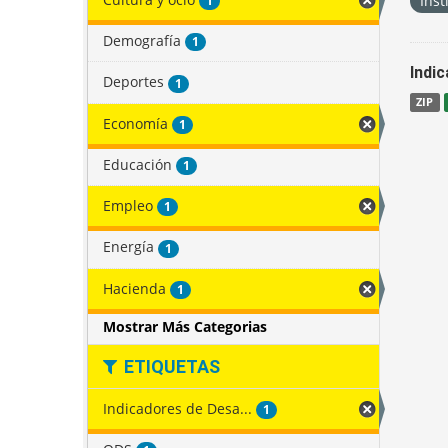
Inst
1
Demografía
1
Indi
Deportes
1
ZIP
Economía
1
Educación
1
Empleo
1
Energía
1
Hacienda
1
Mostrar Más Categorias
ETIQUETAS
Indicadores de Desa...
1