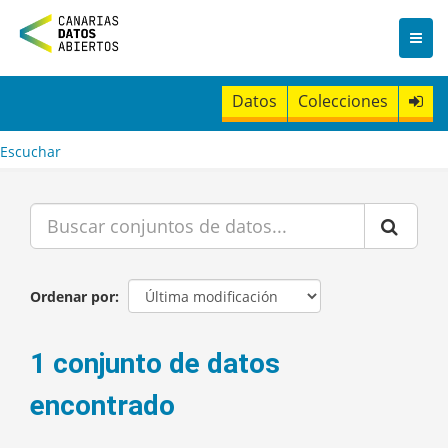
I
r
a
l
c
Datos
Colecciones
o
n
t
Escuchar
e
n
i
d
o
Ordenar por
1 conjunto de datos
encontrado