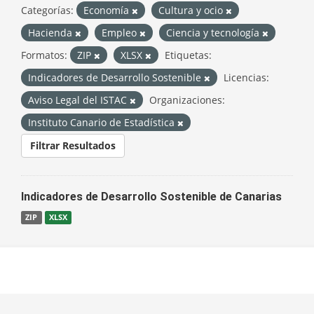
Categorías:
Economía
Cultura y ocio
Hacienda
Empleo
Ciencia y tecnología
Formatos:
ZIP
XLSX
Etiquetas:
Indicadores de Desarrollo Sostenible
Licencias:
Aviso Legal del ISTAC
Organizaciones:
Instituto Canario de Estadística
Filtrar Resultados
Indicadores de Desarrollo Sostenible de Canarias
ZIP
XLSX