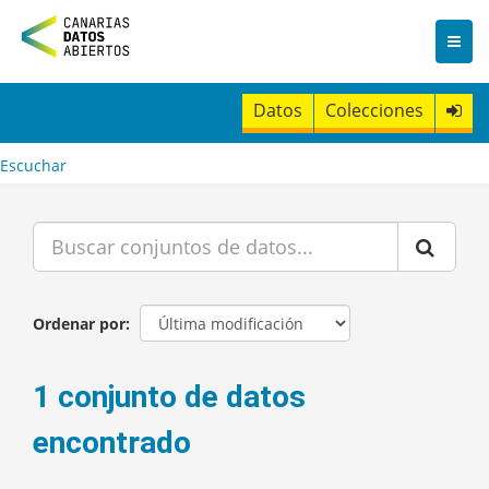
I
r
a
l
c
Datos
Colecciones
o
n
t
Escuchar
e
n
i
d
o
Ordenar por
1 conjunto de datos
encontrado