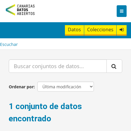
I
r
a
l
c
Datos
Colecciones
o
n
t
Escuchar
e
n
i
d
o
Ordenar por
1 conjunto de datos
encontrado