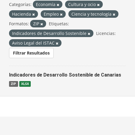
Categorías:
Economía
Cultura y ocio
Hacienda
Empleo
Ciencia y tecnología
Formatos:
ZIP
Etiquetas:
Indicadores de Desarrollo Sostenible
Licencias:
Aviso Legal del ISTAC
Filtrar Resultados
Indicadores de Desarrollo Sostenible de Canarias
ZIP
XLSX