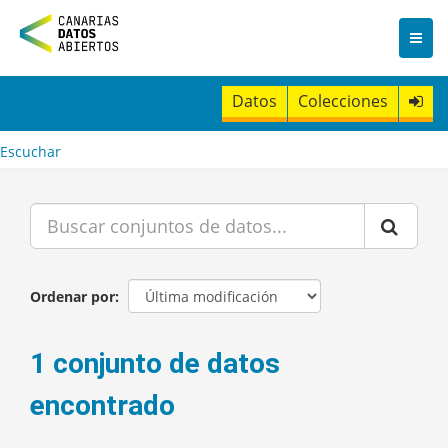
I
r
a
l
c
Datos
Colecciones
o
n
t
Escuchar
e
n
i
d
o
Ordenar por
1 conjunto de datos
encontrado