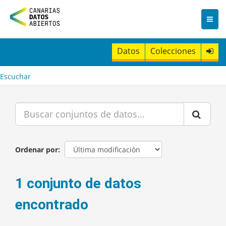
I
r
a
l
c
Datos
Colecciones
o
n
t
Escuchar
e
n
i
d
o
Ordenar por
1 conjunto de datos
encontrado