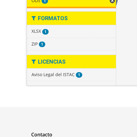
ODS
1
FORMATOS
XLSX
1
ZIP
1
LICENCIAS
Aviso Legal del ISTAC
1
Contacto