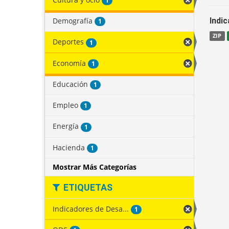
1
Demografía
Indi
1
ZIP
Deportes
1
Economía
1
Educación
1
Empleo
1
Energía
1
Hacienda
1
Mostrar Más Categorías
ETIQUETAS
Indicadores de Desa...
1