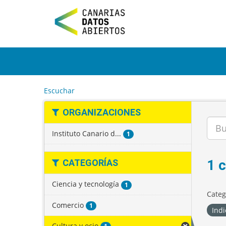
I
r
a
l
c
o
n
t
e
Escuchar
n
i
ORGANIZACIONES
d
o
Instituto Canario d...
1
1 
CATEGORÍAS
Ciencia y tecnología
1
Categ
Comercio
1
Indi
Cultura y ocio