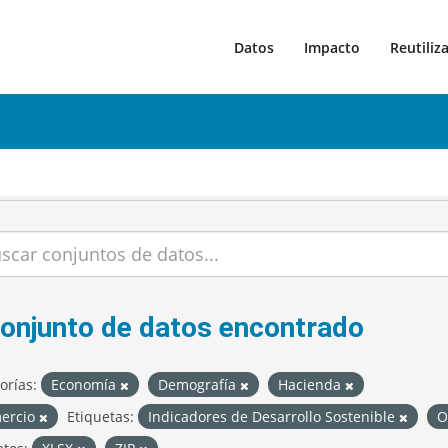
Datos
Impacto
Reutiliz
conjunto de datos encontrado
orías:
Economía
Demografía
Hacienda
ercio
Etiquetas:
Indicadores de Desarrollo Sostenible
O