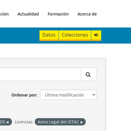
ación
Actualidad
Formación
Acerca de
Datos
Colecciones
Ordenar por
DS
Licencias:
Aviso Legal del ISTAC