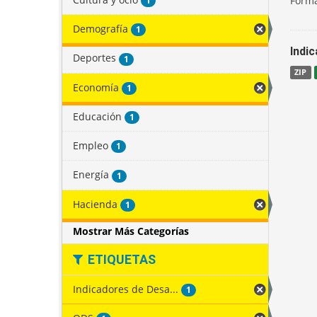
Forma
1
Demografía
1
Indi
Deportes
1
ZIP
Economía
1
Educación
1
Empleo
1
Energía
1
Hacienda
1
Mostrar Más Categorías
ETIQUETAS
Indicadores de Desa...
1