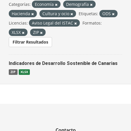
Categorías:
Economía
Demografía
Hacienda
Cultura y ocio
Etiquetas:
ODS
Licencias:
Aviso Legal del ISTAC
Formatos:
XLSX
ZIP
Filtrar Resultados
Indicadores de Desarrollo Sostenible de Canarias
ZIP
XLSX
Contacto