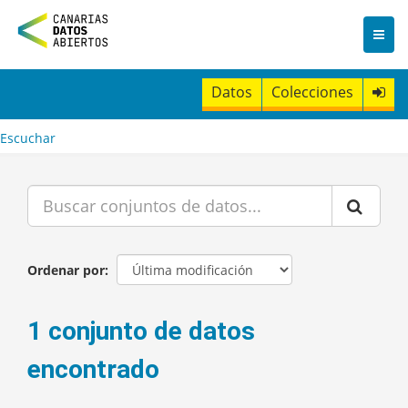
I
r
a
l
c
Datos
Colecciones
o
n
t
Escuchar
e
n
i
d
o
Ordenar por
1 conjunto de datos
encontrado