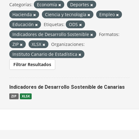
Categorías:
Economía
Deportes
Hacienda
Ciencia y tecnología
Empleo
Educación
Etiquetas:
ODS
Indicadores de Desarrollo Sostenible
Formatos:
ZIP
XLSX
Organizaciones:
Instituto Canario de Estadística
Filtrar Resultados
Indicadores de Desarrollo Sostenible de Canarias
ZIP
XLSX