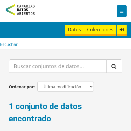
I
r
a
l
c
Datos
Colecciones
o
n
t
Escuchar
e
n
i
d
o
Ordenar por
1 conjunto de datos
encontrado