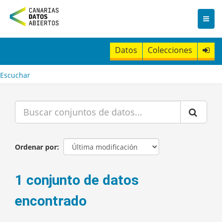
I
r
a
l
c
Datos
Colecciones
o
n
t
Escuchar
e
n
i
d
o
Ordenar por
1 conjunto de datos
encontrado