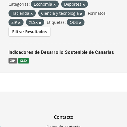
Categorías:
Economía
Deportes
Hacienda
Ciencia y tecnología
Formatos:
ZIP
XLSX
Etiquetas:
ODS
Filtrar Resultados
Indicadores de Desarrollo Sostenible de Canarias
ZIP
XLSX
Contacto
Datos de contacto