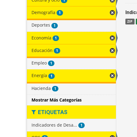
1
Demografía
Indi
1
ZIP
Deportes
1
Economía
1
Educación
1
Empleo
1
Energía
1
Hacienda
1
Mostrar Más Categorías
ETIQUETAS
Indicadores de Desa...
1