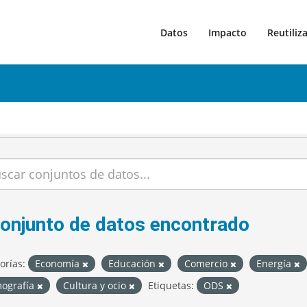
Datos
Impacto
Reutiliz
conjunto de datos encontrado
orías:
Economía
Educación
Comercio
Energía
ografía
Cultura y ocio
Etiquetas:
ODS