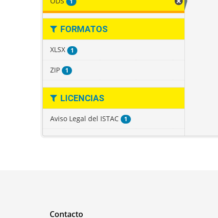
ODS
1
FORMATOS
XLSX
1
ZIP
1
LICENCIAS
Aviso Legal del ISTAC
1
Contacto