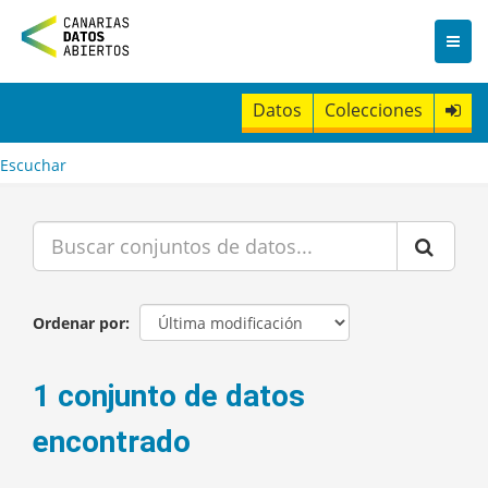
I
r
a
l
c
Datos
Colecciones
o
n
t
Escuchar
e
n
i
d
o
Ordenar por
1 conjunto de datos
encontrado