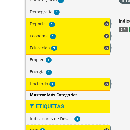
Inst
1
Demografía
1
Indi
Deportes
1
ZIP
Economía
1
Educación
1
Empleo
1
Energía
1
Hacienda
1
Mostrar Más Categorías
ETIQUETAS
Indicadores de Desa...
1