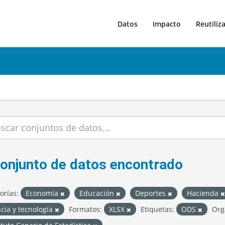
Datos
Impacto
Reutiliz
conjunto de datos encontrado
orías:
Economía
Educación
Deportes
Hacienda
cia y tecnología
Formatos:
XLSX
Etiquetas:
ODS
Org