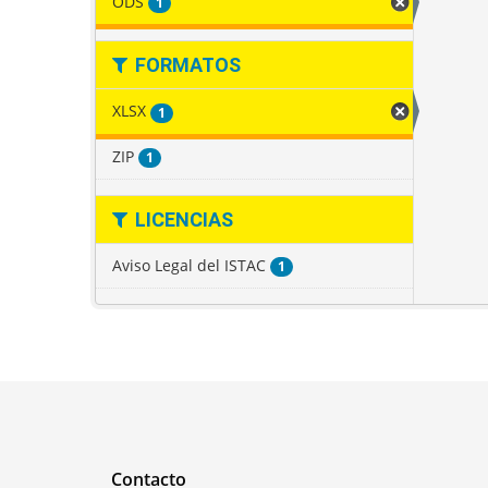
ODS
1
FORMATOS
XLSX
1
ZIP
1
LICENCIAS
Aviso Legal del ISTAC
1
Contacto