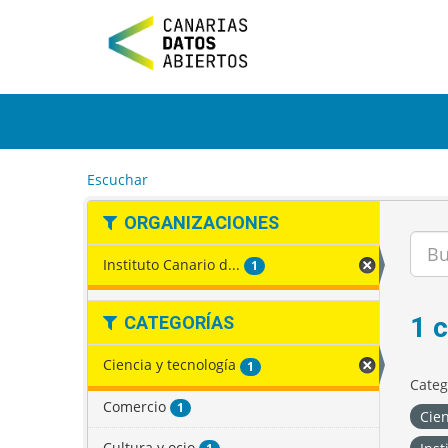
I
r
a
l
c
o
n
t
e
Escuchar
n
i
ORGANIZACIONES
d
o
Instituto Canario d...
1
1 
CATEGORÍAS
Ciencia y tecnología
1
Categ
Comercio
1
Cien
Cultura y ocio