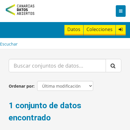
I
r
a
l
c
Datos
Colecciones
o
n
t
Escuchar
e
n
i
d
o
Ordenar por
1 conjunto de datos
encontrado