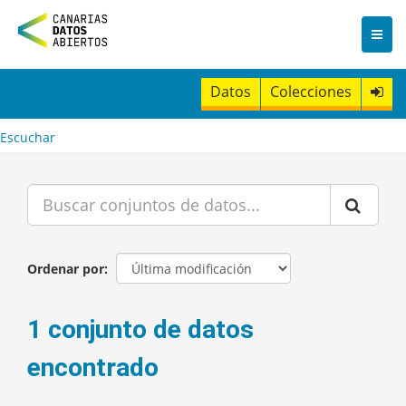
I
r
a
l
c
Datos
Colecciones
o
n
t
Escuchar
e
n
i
d
o
Ordenar por
1 conjunto de datos
encontrado