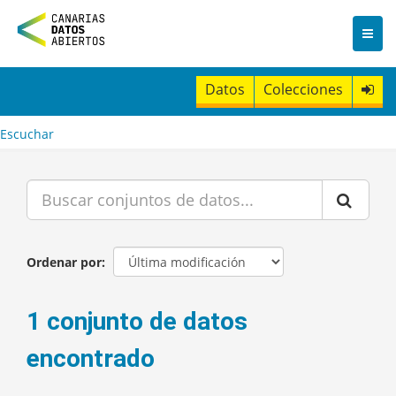
I
r
a
l
c
Datos
Colecciones
o
n
t
Escuchar
e
n
i
d
o
Ordenar por
1 conjunto de datos
encontrado