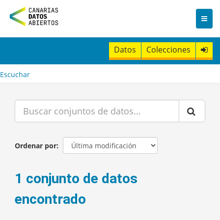
I
r
a
l
c
Datos
Colecciones
o
n
t
Escuchar
e
n
i
d
o
Ordenar por
1 conjunto de datos
encontrado