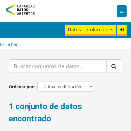
I
r
a
l
c
Datos
Colecciones
o
n
t
Escuchar
e
n
i
d
o
Ordenar por
1 conjunto de datos
encontrado