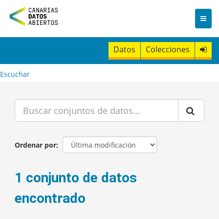
I
r
a
l
c
Datos
Colecciones
o
n
t
Escuchar
e
n
i
d
o
Ordenar por
1 conjunto de datos
encontrado