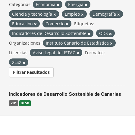
Categorías:
Economía
Energía
Ciencia y tecnología
Empleo
Demografía
Educación
Comercio
Etiquetas:
Indicadores de Desarrollo Sostenible
ODS
Organizaciones:
Instituto Canario de Estadística
Licencias:
Aviso Legal del ISTAC
Formatos:
XLSX
Filtrar Resultados
Indicadores de Desarrollo Sostenible de Canarias
ZIP
XLSX