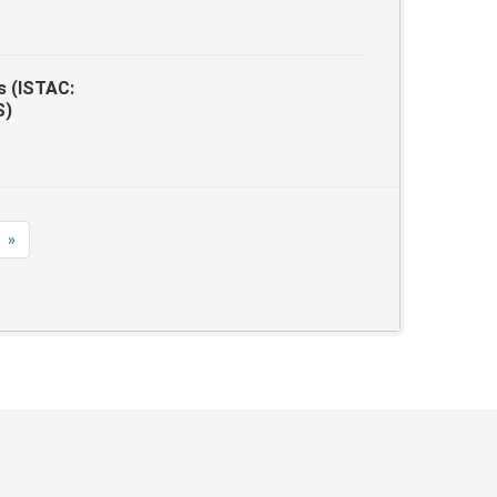
s (ISTAC:
S)
»