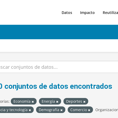
Datos
Impacto
Reutiliz
0 conjuntos de datos encontrados
orías:
Economía
Energía
Deportes
cia y tecnología
Demografía
Comercio
Organizacio