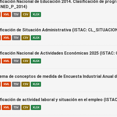
ificación Nacional de Educación 2014. Clasificación de prog
NED_P_2014)
XML
TSV
CSV
XLSX
ificación de Situación Administrativa (ISTAC: CL_SITUAC
XML
TSV
CSV
XLSX
ificación Nacional de Actividades Económicas 2025 (ISTAC
XML
TSV
CSV
XLSX
ema de conceptos de medida de Encuesta Industrial Anual
XML
TSV
CSV
XLSX
ificación de actividad laboral y situación en el empleo (IS
XML
TSV
CSV
XLSX