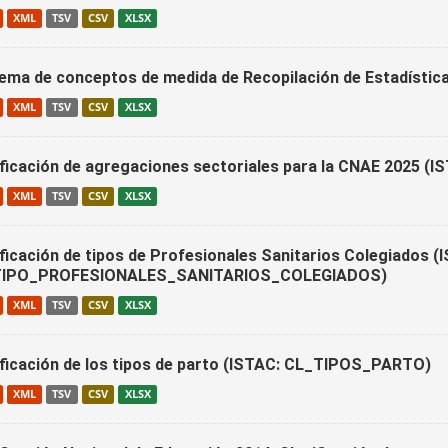
XML
TSV
CSV
XLSX
ema de conceptos de medida de Recopilación de Estadístic
XML
TSV
CSV
XLSX
ificación de agregaciones sectoriales para la CNAE 202
XML
TSV
CSV
XLSX
ificación de tipos de Profesionales Sanitarios Colegiados (
TIPO_PROFESIONALES_SANITARIOS_COLEGIADOS)
XML
TSV
CSV
XLSX
ificación de los tipos de parto (ISTAC: CL_TIPOS_PARTO)
XML
TSV
CSV
XLSX