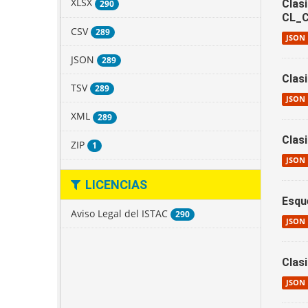
XLSX
Clas
290
CL_C
CSV
289
JSON
JSON
289
Clas
TSV
289
JSON
XML
289
Clas
ZIP
1
JSON
LICENCIAS
Esqu
Aviso Legal del ISTAC
290
JSON
Clas
JSON