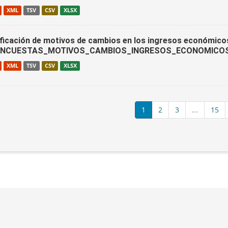
XML
TSV
CSV
XLSX
ificación de motivos de cambios en los ingresos económico
ENCUESTAS_MOTIVOS_CAMBIOS_INGRESOS_ECONOMICO
XML
TSV
CSV
XLSX
1
2
3
...
15