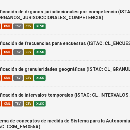
ificación de órganos jurisdiccionales por competencia (IST
ORGANOS_JURISDICCIONALES_COMPETENCIA)
XML
TSV
CSV
XLSX
ificación de frecuencias para encuestas (ISTAC: CL_ENC
XML
TSV
CSV
XLSX
ificación de granularidades geográficas (ISTAC: CL_GR
XML
TSV
CSV
XLSX
ificación de intervalos temporales (ISTAC: CL_INTERVALO
XML
TSV
CSV
XLSX
ema de conceptos de medida de Sistema para la Autonomía 
AC: CSM_E64055A)