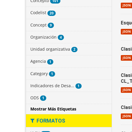
Concepto
101
JSON
Codelist
20
Esqu
Concept
9
JSON
Organización
4
Unidad organizativa
Clas
2
JSON
Agencia
1
Category
1
Clas
CL_
Indicadores de Desa...
1
JSON
ODS
1
Clas
Mostrar Más Etiquetas
JSON
FORMATOS