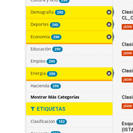
290
Demografía
Clas
290
CL_
Deportes
290
JSON
Economía
290
Clas
Educación
290
JSON
Empleo
290
Clas
Energía
290
JSON
Hacienda
290
Mostrar Más Categorías
Clas
JSON
ETIQUETAS
Clasificación
183
Esqu
(IST