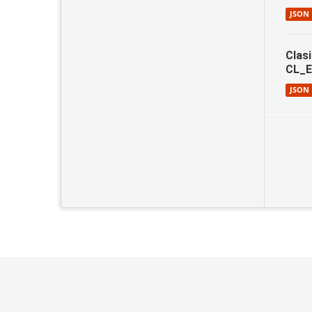
JSON
Clas
CL_
JSON