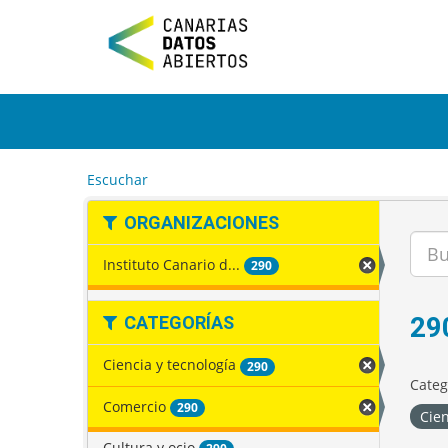
I
r
a
l
c
o
n
t
e
Escuchar
n
i
ORGANIZACIONES
d
o
Instituto Canario d...
290
29
CATEGORÍAS
Ciencia y tecnología
290
Categ
Comercio
290
Cien
Cultura y ocio