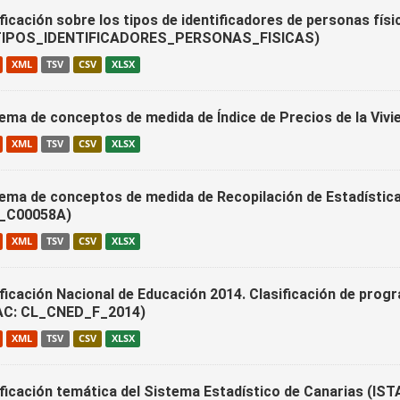
ficación sobre los tipos de identificadores de personas físi
IPOS_IDENTIFICADORES_PERSONAS_FISICAS)
XML
TSV
CSV
XLSX
ema de conceptos de medida de Índice de Precios de la Viv
XML
TSV
CSV
XLSX
ema de conceptos de medida de Recopilación de Estadística
_C00058A)
XML
TSV
CSV
XLSX
ificación Nacional de Educación 2014. Clasificación de prog
AC: CL_CNED_F_2014)
XML
TSV
CSV
XLSX
ificación temática del Sistema Estadístico de Canarias (