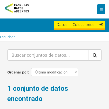
I
r
a
l
c
Datos
Colecciones
o
n
t
Escuchar
e
n
i
d
o
Ordenar por
1 conjunto de datos
encontrado