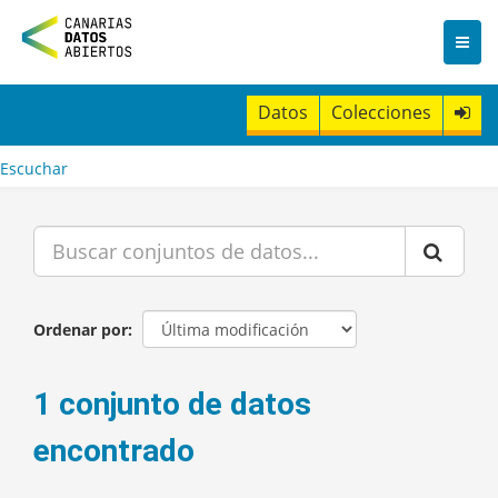
I
r
a
l
c
Datos
Colecciones
o
n
t
Escuchar
e
n
i
d
o
Ordenar por
1 conjunto de datos
encontrado