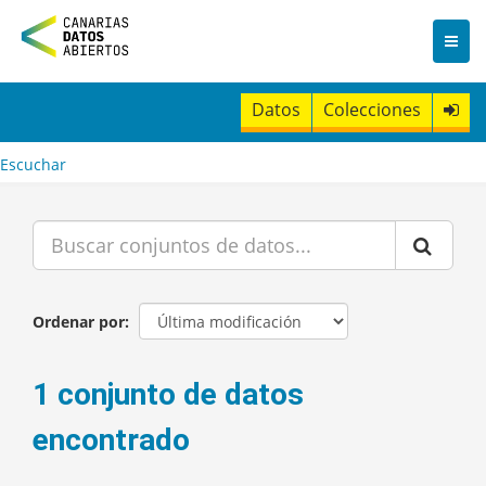
I
r
a
l
c
Datos
Colecciones
o
n
t
Escuchar
e
n
i
d
o
Ordenar por
1 conjunto de datos
encontrado