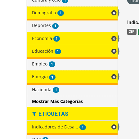
Indi
1
Demografía
1
Indi
Deportes
1
ZIP
Economía
1
Educación
1
Empleo
1
Energía
1
Hacienda
1
Mostrar Más Categorías
ETIQUETAS
Indicadores de Desa...
1