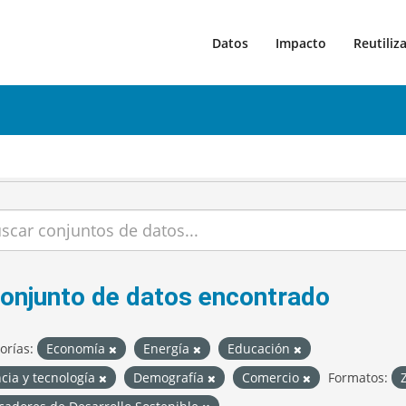
Datos
Impacto
Reutiliz
conjunto de datos encontrado
orías:
Economía
Energía
Educación
cia y tecnología
Demografía
Comercio
Formatos: