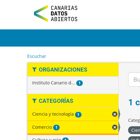
I
r
a
l
c
o
n
t
e
Escuchar
n
i
ORGANIZACIONES
d
o
Instituto Canario d...
1
1 
CATEGORÍAS
Ciencia y tecnología
1
Categ
Comercio
1
Cien
Cultura y ocio