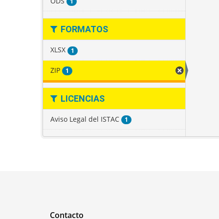
ODS
1
FORMATOS
XLSX
1
ZIP
1
LICENCIAS
Aviso Legal del ISTAC
1
Contacto