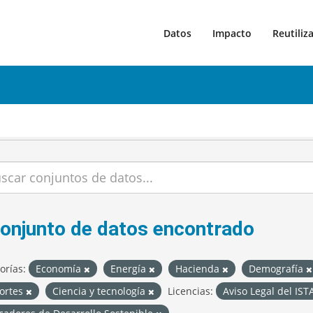
Datos
Impacto
Reutiliz
conjunto de datos encontrado
orías:
Economía
Energía
Hacienda
Demografía
ortes
Ciencia y tecnología
Licencias:
Aviso Legal del IS