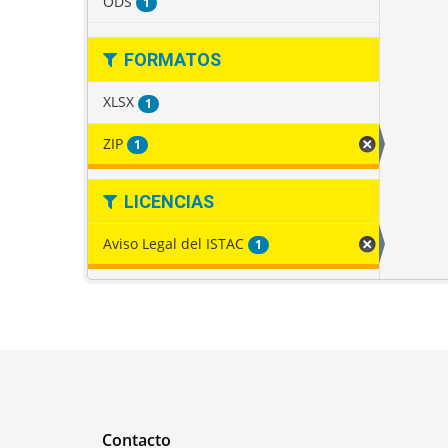
ODS
1
FORMATOS
XLSX
1
ZIP
1
LICENCIAS
Aviso Legal del ISTAC
1
Contacto