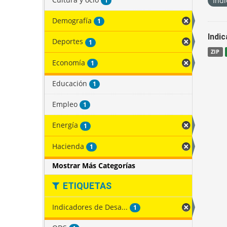
Indi
1
Demografía
1
Indi
Deportes
1
ZIP
Economía
1
Educación
1
Empleo
1
Energía
1
Hacienda
1
Mostrar Más Categorías
ETIQUETAS
Indicadores de Desa...
1