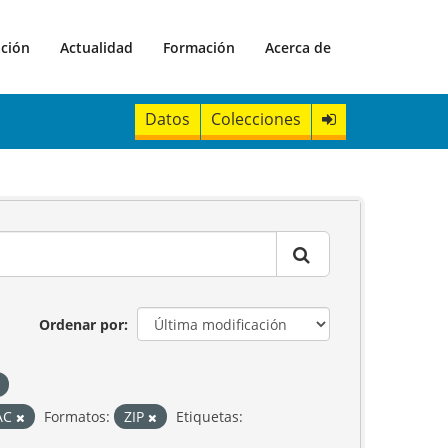
ación
Actualidad
Formación
Acerca de
Datos
Colecciones
Ordenar por
TAC
Formatos:
ZIP
Etiquetas: