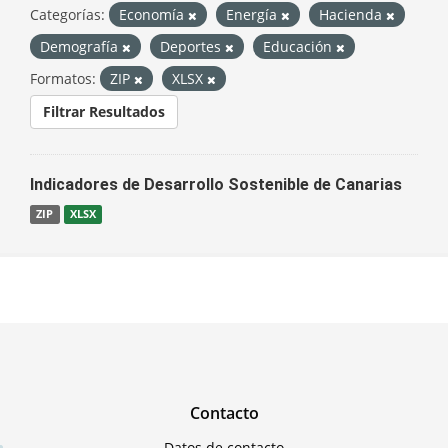
Categorías:
Economía
Energía
Hacienda
Demografía
Deportes
Educación
Formatos:
ZIP
XLSX
Filtrar Resultados
Indicadores de Desarrollo Sostenible de Canarias
ZIP
XLSX
Contacto
Datos de contacto