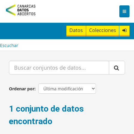
I
r
a
l
c
Datos
Colecciones
o
n
t
Escuchar
e
n
i
d
o
Ordenar por
1 conjunto de datos
encontrado