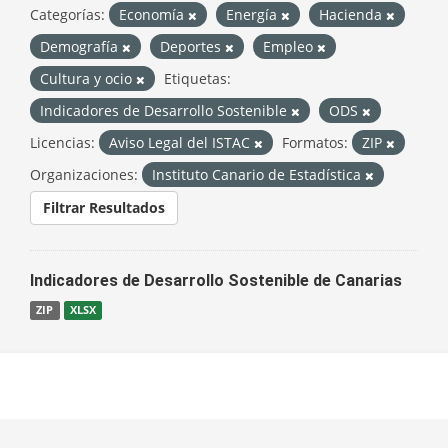
Categorías:
Economía
Energía
Hacienda
Demografía
Deportes
Empleo
Cultura y ocio
Etiquetas:
Indicadores de Desarrollo Sostenible
ODS
Licencias:
Aviso Legal del ISTAC
Formatos:
ZIP
Organizaciones:
Instituto Canario de Estadística
Filtrar Resultados
Indicadores de Desarrollo Sostenible de Canarias
ZIP
XLSX