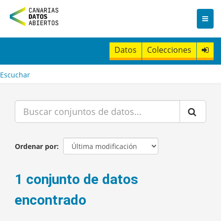
I
r
a
l
c
Datos
Colecciones
o
n
t
Escuchar
e
n
i
d
o
Ordenar por
1 conjunto de datos
encontrado