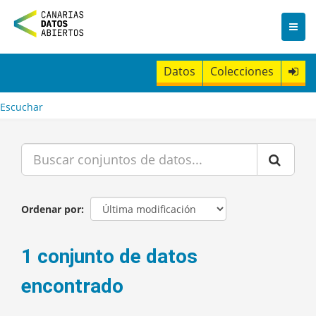
I
r
a
l
c
Datos
Colecciones
o
n
t
Escuchar
e
n
i
d
o
Ordenar por
1 conjunto de datos
encontrado