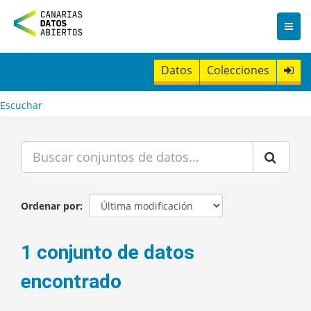
I
r
a
l
c
Datos
Colecciones
o
n
t
Escuchar
e
n
i
d
o
Ordenar por
1 conjunto de datos
encontrado