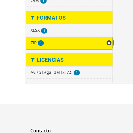
ODS
1
FORMATOS
XLSX
1
ZIP
1
LICENCIAS
Aviso Legal del ISTAC
1
Contacto