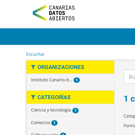
I
r
a
l
c
o
n
t
e
Escuchar
n
i
ORGANIZACIONES
d
o
Instituto Canario d...
1
1 
CATEGORÍAS
Ciencia y tecnología
1
Categ
Comercio
1
Forma
Cultura y ocio