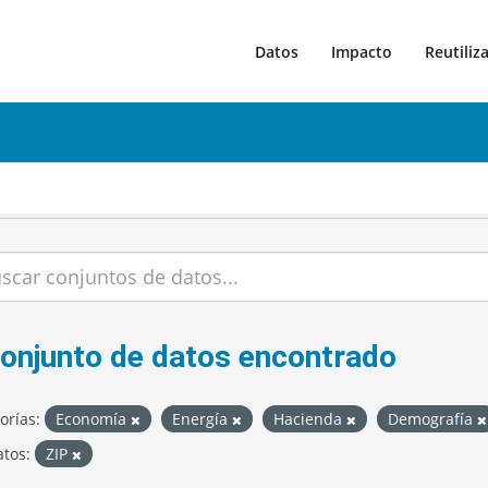
Datos
Impacto
Reutiliz
conjunto de datos encontrado
orías:
Economía
Energía
Hacienda
Demografía
tos:
ZIP