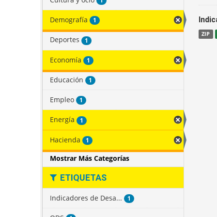
1
Demografía
Indi
1
ZIP
Deportes
1
Economía
1
Educación
1
Empleo
1
Energía
1
Hacienda
1
Mostrar Más Categorías
ETIQUETAS
Indicadores de Desa...
1