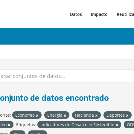
Datos
Impacto
Reutiliz
conjunto de datos encontrado
orías:
Economía
Energía
Hacienda
Deportes
leo
Etiquetas:
Indicadores de Desarrollo Sostenible
OD