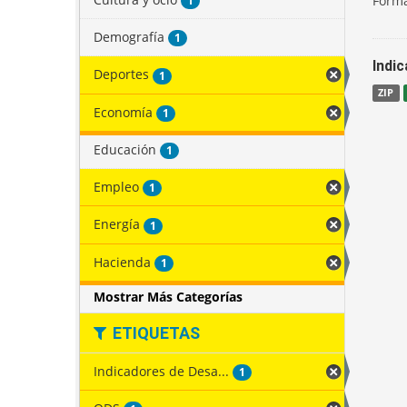
Forma
1
Demografía
1
Indi
Deportes
1
ZIP
Economía
1
Educación
1
Empleo
1
Energía
1
Hacienda
1
Mostrar Más Categorías
ETIQUETAS
Indicadores de Desa...
1