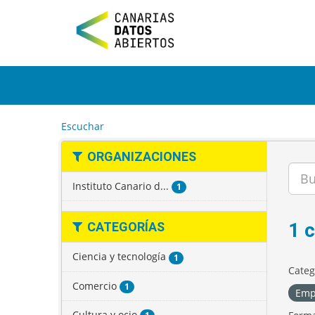
I
r
a
l
c
o
n
t
e
Escuchar
n
i
ORGANIZACIONES
d
o
Instituto Canario d...
1
1 
CATEGORÍAS
Ciencia y tecnología
1
Categ
Comercio
1
Emp
Cultura y ocio