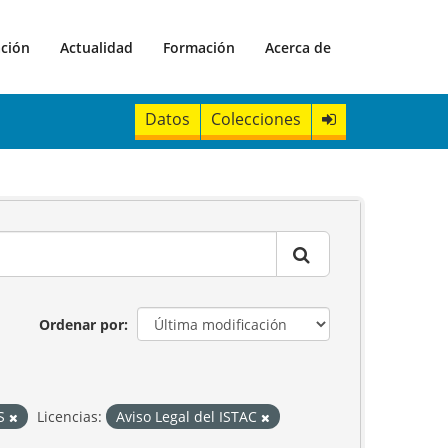
ación
Actualidad
Formación
Acerca de
Datos
Colecciones
Ordenar por
S
Licencias:
Aviso Legal del ISTAC