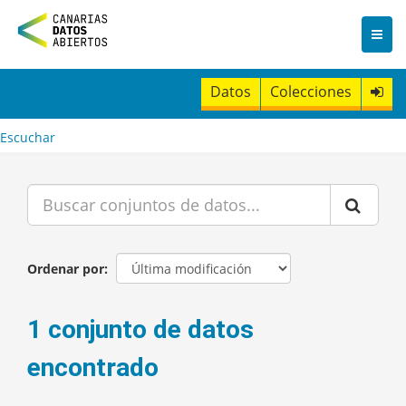
I
r
a
l
c
Datos
Colecciones
o
n
t
Escuchar
e
n
i
d
o
Ordenar por
1 conjunto de datos
encontrado