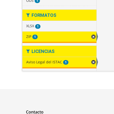
ODS
1
FORMATOS
XLSX
1
ZIP
1
LICENCIAS
Aviso Legal del ISTAC
1
Contacto