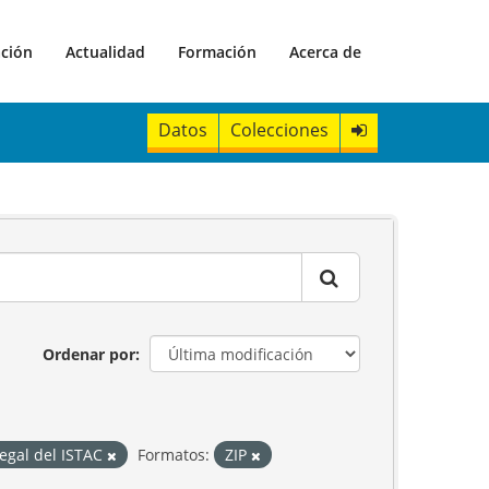
ación
Actualidad
Formación
Acerca de
Datos
Colecciones
Ordenar por
Legal del ISTAC
Formatos:
ZIP