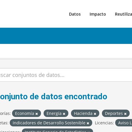
Datos
Impacto
Reutiliz
conjunto de datos encontrado
orías:
Economía
Energía
Hacienda
Deportes
etas:
Indicadores de Desarrollo Sostenible
Licencias:
Aviso 