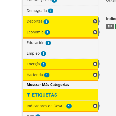
Organ
1
Demografía
1
Indi
Deportes
1
ZIP
Economía
1
Educación
1
Empleo
1
Energía
1
Hacienda
1
Mostrar Más Categorías
ETIQUETAS
Indicadores de Desa...
1