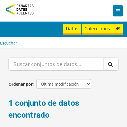
I
r
a
l
c
Datos
Colecciones
o
n
t
Escuchar
e
n
i
d
o
Ordenar por
1 conjunto de datos
encontrado