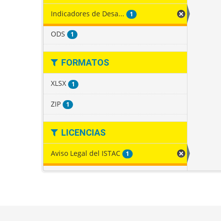
Indicadores de Desa...
1
ODS
1
FORMATOS
XLSX
1
ZIP
1
LICENCIAS
Aviso Legal del ISTAC
1