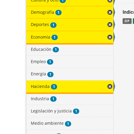
1
Demografía
Indi
1
ZIP
Deportes
1
Economía
1
Educación
1
Empleo
1
Energía
1
Hacienda
1
Industria
1
Legislación y justicia
1
Medio ambiente
1