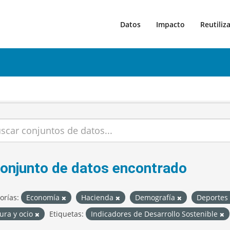
Datos
Impacto
Reutiliz
conjunto de datos encontrado
orías:
Economía
Hacienda
Demografía
Deportes
ura y ocio
Etiquetas:
Indicadores de Desarrollo Sostenible