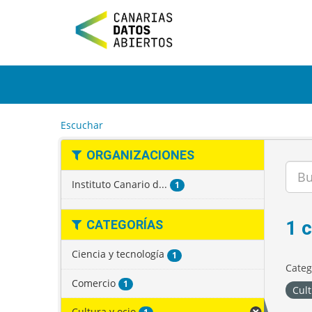
I
r
a
l
c
o
n
t
e
Escuchar
n
i
ORGANIZACIONES
d
o
Instituto Canario d...
1
1 
CATEGORÍAS
Ciencia y tecnología
1
Categ
Comercio
1
Cult
Cultura y ocio