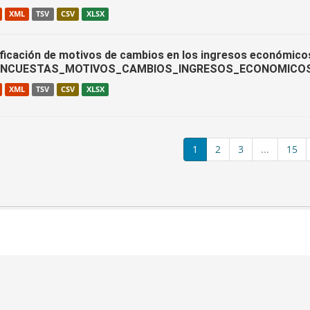
XML
TSV
CSV
XLSX
ificación de motivos de cambios en los ingresos económico
ENCUESTAS_MOTIVOS_CAMBIOS_INGRESOS_ECONOMICO
XML
TSV
CSV
XLSX
1
2
3
...
15