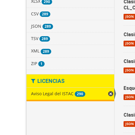
XLSX
Clas
290
CL_C
CSV
289
JSON
JSON
289
Clas
TSV
289
JSON
XML
289
Clas
ZIP
1
JSON
LICENCIAS
Esqu
Aviso Legal del ISTAC
290
JSON
Clas
JSON