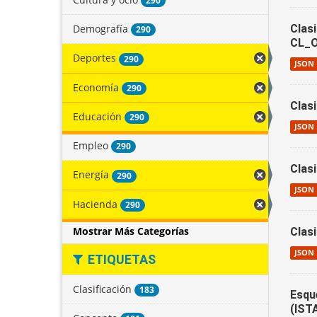
290
Demografía
Clas
290
CL_
Deportes
290
JSON
Economía
290
Clas
Educación
290
JSON
Empleo
290
Clas
Energía
290
JSON
Hacienda
290
Mostrar Más Categorías
Clas
JSON
ETIQUETAS
Clasificación
183
Esqu
(IST