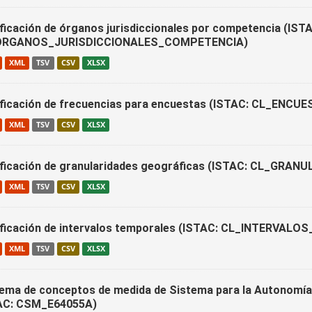
ificación de órganos jurisdiccionales por competencia (IST
ORGANOS_JURISDICCIONALES_COMPETENCIA)
XML
TSV
CSV
XLSX
ificación de frecuencias para encuestas (ISTAC: CL_ENC
XML
TSV
CSV
XLSX
ificación de granularidades geográficas (ISTAC: CL_GR
XML
TSV
CSV
XLSX
ificación de intervalos temporales (ISTAC: CL_INTERVALO
XML
TSV
CSV
XLSX
ema de conceptos de medida de Sistema para la Autonomía 
AC: CSM_E64055A)