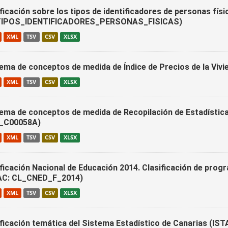
ficación sobre los tipos de identificadores de personas físi
IPOS_IDENTIFICADORES_PERSONAS_FISICAS)
XML
TSV
CSV
XLSX
ema de conceptos de medida de Índice de Precios de la Viv
XML
TSV
CSV
XLSX
ema de conceptos de medida de Recopilación de Estadística
_C00058A)
XML
TSV
CSV
XLSX
ificación Nacional de Educación 2014. Clasificación de prog
AC: CL_CNED_F_2014)
XML
TSV
CSV
XLSX
ificación temática del Sistema Estadístico de Canarias (