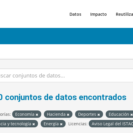
Datos
Impacto
Reutiliz
0 conjuntos de datos encontrados
orías:
Economía
Hacienda
Deportes
Educación
cia y tecnología
Energía
Licencias:
Aviso Legal del ISTA