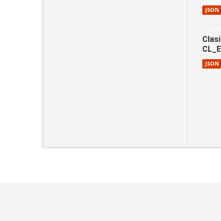
JSON
Clas
CL_
JSON