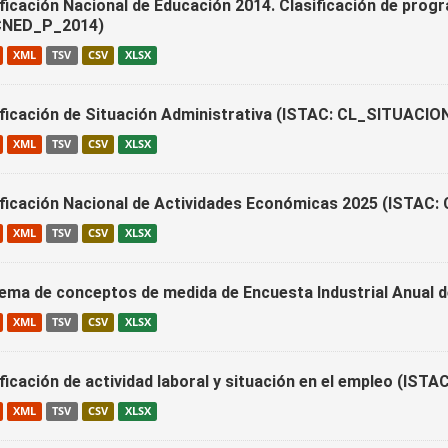
ificación Nacional de Educación 2014. Clasificación de prog
NED_P_2014)
XML
TSV
CSV
XLSX
ificación de Situación Administrativa (ISTAC: CL_SITUAC
XML
TSV
CSV
XLSX
ificación Nacional de Actividades Económicas 2025 (ISTAC
XML
TSV
CSV
XLSX
ema de conceptos de medida de Encuesta Industrial Anual
XML
TSV
CSV
XLSX
ificación de actividad laboral y situación en el empleo (IS
XML
TSV
CSV
XLSX