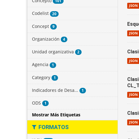
Concepto
101
JSON
Codelist
20
Esqu
Concept
9
JSON
Organización
4
Unidad organizativa
Clas
2
JSON
Agencia
1
Category
1
Clas
CL_
Indicadores de Desa...
1
JSON
ODS
1
Clas
Mostrar Más Etiquetas
JSON
FORMATOS