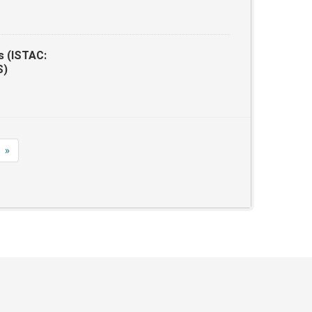
s (ISTAC:
S)
»