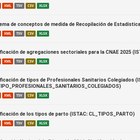
XML
TSV
CSV
XLSX
ema de conceptos de medida de Recopilación de Estadístic
XML
TSV
CSV
XLSX
ificación de agregaciones sectoriales para la CNAE 202
XML
TSV
CSV
XLSX
ificación de tipos de Profesionales Sanitarios Colegiados (
TIPO_PROFESIONALES_SANITARIOS_COLEGIADOS)
XML
TSV
CSV
XLSX
ificación de los tipos de parto (ISTAC: CL_TIPOS_PARTO)
XML
TSV
CSV
XLSX