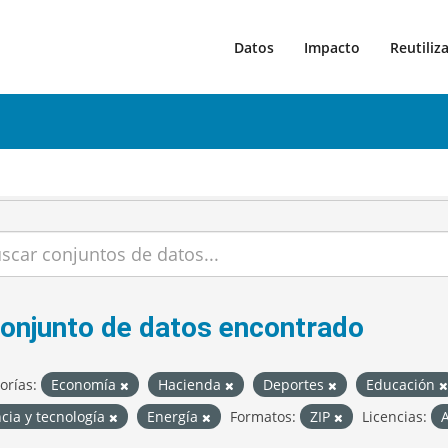
Datos
Impacto
Reutiliz
conjunto de datos encontrado
orías:
Economía
Hacienda
Deportes
Educación
cia y tecnología
Energía
Formatos:
ZIP
Licencias:
A