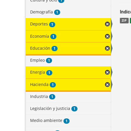
1
Demografía
Indi
1
ZIP
Deportes
1
Economía
1
Educación
1
Empleo
1
Energía
1
Hacienda
1
Industria
1
Legislación y justicia
1
Medio ambiente
1