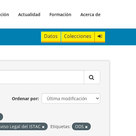
ación
Actualidad
Formación
Acerca de
Datos
Colecciones
Ordenar por
viso Legal del ISTAC
Etiquetas:
ODS