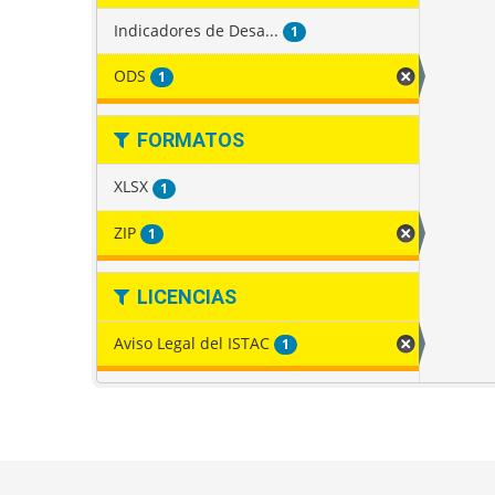
Indicadores de Desa...
1
ODS
1
FORMATOS
XLSX
1
ZIP
1
LICENCIAS
Aviso Legal del ISTAC
1