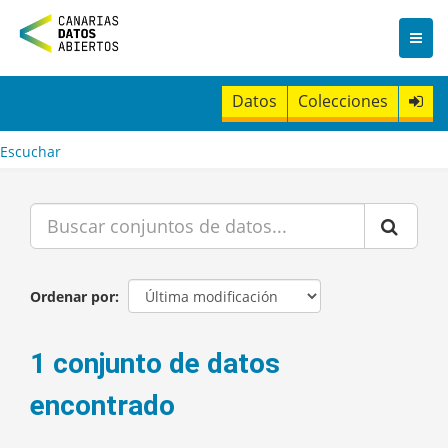
I
r
a
l
c
Datos
Colecciones
o
n
t
Escuchar
e
n
i
d
o
Ordenar por
1 conjunto de datos
encontrado