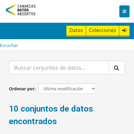
I
r
a
l
c
Datos
Colecciones
o
n
t
Escuchar
e
n
i
d
o
Ordenar por
10 conjuntos de datos
encontrados