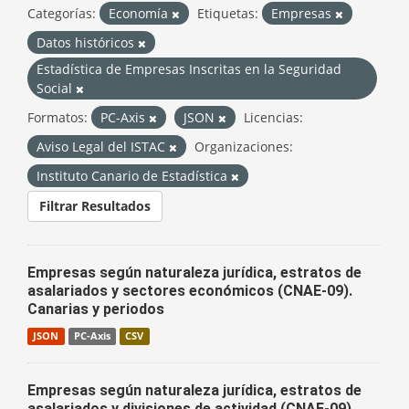
Categorías:
Economía
Etiquetas:
Empresas
Datos históricos
Estadística de Empresas Inscritas en la Seguridad
Social
Formatos:
PC-Axis
JSON
Licencias:
Aviso Legal del ISTAC
Organizaciones:
Instituto Canario de Estadística
Filtrar Resultados
Empresas según naturaleza jurídica, estratos de
asalariados y sectores económicos (CNAE-09).
Canarias y periodos
JSON
PC-Axis
CSV
Empresas según naturaleza jurídica, estratos de
asalariados y divisiones de actividad (CNAE-09).